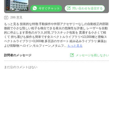
今すぐチャット
問い合わせを送信する
286 意見
もっと見る
技術的な特徴:手動操作や外部アクセサリーなしの自動校正内部顕
微鏡で小さな怪しい粒子を検出できる発火の危険性を評価し レーザーを自動
的に停止します茶色のガラス,封筒,プラスチック包装を 貫通する小さくて軽
くて 持ち運びも操作も簡単です全スペクトルライブラリ>13,000種と密輸ス
ペクトルライブラリ>3,000種.多言語のサポート 組み込みライブラリ:麻薬お
よび前駆物:ヘロイン,モルフィーン,メタムフ...
もっと見る
訪問者のメッセージ
メッセージを残しなさい
まだ公のコメントはない