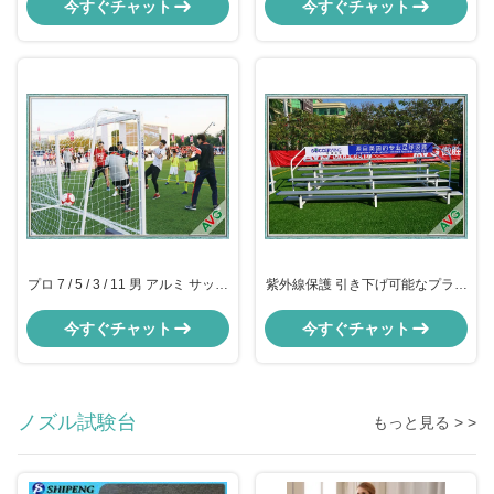
シェルター
今すぐチャット
今すぐチャット
プロ 7 / 5 / 3 / 11 男 アルミ サッカ
紫外線保護 引き下げ可能なプラス
ー ゴール サッカー ゴール 長寿
チック/アルミ ブリーチャー フッ
トボールスタジアム椅子
今すぐチャット
今すぐチャット
ノズル試験台
もっと見る > >