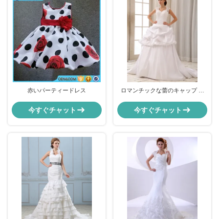
赤いパーティードレス
ロマンチックな蕾のキャップ 袖
ハルター ネック ハート型のブラ
付きの結婚式ドレス
今すぐチャット
今すぐチャット