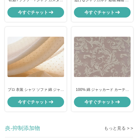
衣類 / ソファー / シャツ カスタム
透けるジャッカルド 敷物 織物 服 /
プリント 織物 花飾り 織物
下着 素材 織物
今すぐチャット
今すぐチャット
プロ 衣装 シャツ ソファ 綿 ジャッ
100% 綿 ジャッカード カーテン
クワード 織物
カーテン カーテン
今すぐチャット
今すぐチャット
炎-抑制添加物
もっと見る > >