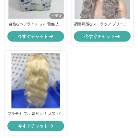
ビデオ
自然なヘアライン フル 蕾丝 人髪
調整可能なストラップ ブリーチノ
パージュ バング / 濡れ 波紋髪拡張
ット付き フルランス フロントプ
子 abc
リボンドヘアエクステンション
今すぐチャット
今すぐチャット
プラチナ フル 蕾丝 レミ 人髪 パー
ク 身体 波 皮質 30 インチ11
今すぐチャット