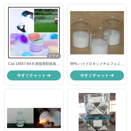
ビデオ
Cas 14657-64-8 炎阻害剤添加物
99% ハイドロキシメチルフェニル
72% 水素フェニルフォスフィニル
フォスフィン酸 炎阻害剤 加料 カ
プロパノ酸 L1111液体 0701v1
ス 61451-78-3, C7H9O3P
今すぐチャット
今すぐチャット