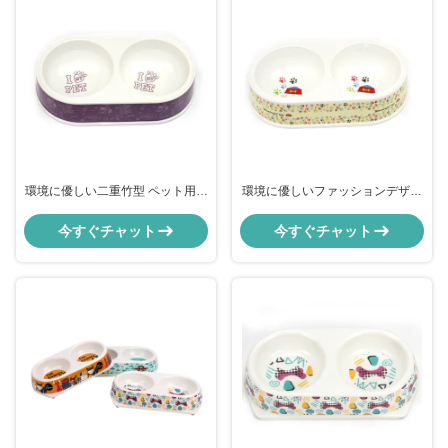
環境に優しい二重竹型 ペット用ポ
環境に優しいファッションデザイ
ータブルボウル
ン ダブル バンブーファイバー ペ
ットボウル
今すぐチャット
今すぐチャット