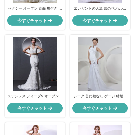
セクシー オープン 背面 層付き 結
エレガントの人魚 蕾の花 ハルタ
婚服 ベルト 腰を下げ 女性 結婚服
ー ネック 短袖の結婚式ドレス
今すぐチャット
今すぐチャット
ステンレス ディープV オープンバ
シーク 首に袖なし ゲージ 結婚服
ック ハルター ネック 結婚式ドレ
宮廷列車
ス 人魚 スリム 結婚式ドレス
今すぐチャット
今すぐチャット