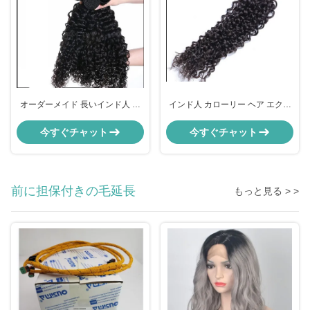
オーダーメイド 長いインド人 カ
インド人 カローリー ヘア エクス
ローリ 人髪 レディース シルキー
テンション 女性用 自然 黒 レミ フ
ストレート 人髪
ル 蕾丝 パーグ 人髪
今すぐチャット
今すぐチャット
前に担保付きの毛延長
もっと見る > >