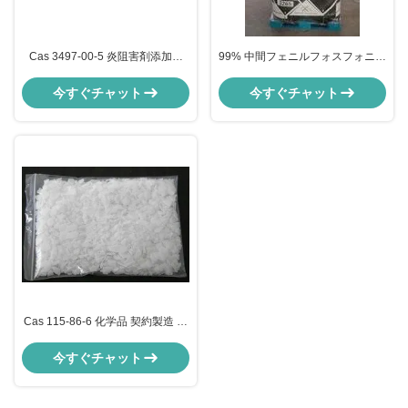
Cas 3497-00-5 炎阻害剤添加物
99% 中間フェニルフォスフォニク
98% Min フェニルチオ・フォスフ
二酸化塩化物 炎阻害添加物 CAS
ォニック・ディクロライド 中間物
824-72-6
今すぐチャット
今すぐチャット
Cas 115-86-6 化学品 契約製造 ト
リフェニル・フォスファート TPP
99% Min 炎阻害剤
今すぐチャット