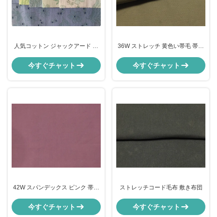
人気コットン ジャックアード オ
36W ストレッチ 黄色い帯毛 帯毛
ープスリー 織物 高級アパレル 織
家具 織物 オーコ - テックス スタ
物 1128
ンダード
今すぐチャット
今すぐチャット
42W スパンデックス ピンク 帯毛
ストレッチコード毛布 敷き布団
紋状 帯毛 織物 57/58 幅
今すぐチャット
今すぐチャット