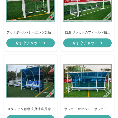
フットボールトレーニング製品 膨
防腐 サッカーのフィールド機器
らませられるフットボールゴール
引換可能な サッカーの翼 11 男 サ
ミニフットボール ゴールポスト
ッカーのゴールポスト
今すぐチャット
今すぐチャット
スタジアム 移動式 足球場 足球選
サッカー サブベンチ サッカー フ
手 チーム シェード付きベンチ
ィールド 設備 屋外 8 人席 チーム