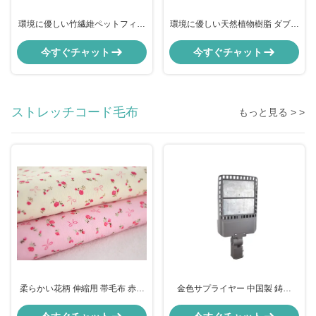
環境に優しい竹繊維ペットフィッ
環境に優しい天然植物樹脂 ダブル
ダーボウル/ペットダブルフィッデ
バンブー繊維 ペットボウル
ィングボウル
今すぐチャット
今すぐチャット
ストレッチコード毛布
もっと見る > >
柔らかい花柄 伸縮用 帯毛布 赤ち
金色サプライヤー 中国製 鋳造
ゃん用 赤ちゃん用 123456
200W LED路灯ハウス ABC