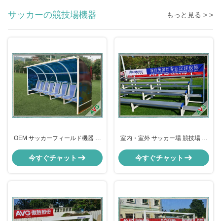
サッカーの競技場機器
もっと見る > >
OEM サッカーフィールド機器 ポ
室内・室外 サッカー場 競技場 ス
ータブル サッカー 代替ベンチ VIP
タジアム 広場 座席 引き込み可能
シート テスト123
今すぐチャット
今すぐチャット