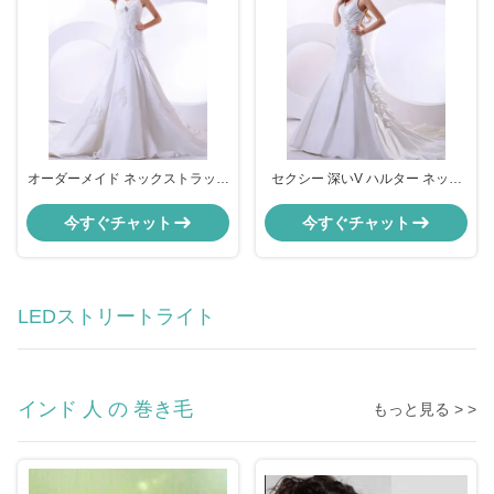
オーダーメイド ネックストラップ
セクシー 深いV ハルター ネック
ウェディングドレス 女の子 女の
結婚服 長い尾 婚装
子
今すぐチャット
今すぐチャット
LEDストリートライト
インド 人 の 巻き毛
もっと見る > >