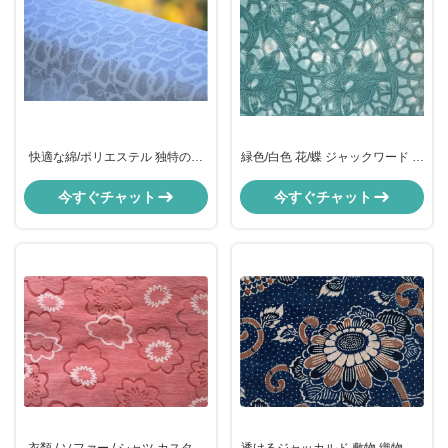
快適な綿/ポリエステル 独特のタ
緑色/白色 花/蝶 ジャックワード 敷
ペストリー布 家用繊維布
き布団 織物
今すぐチャット
今すぐチャット