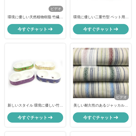
ビデオ
環境に優しい天然植物樹脂 竹繊維
環境に優しい二重竹型 ペット用ポ
ペットドッグ ダブルボウル
ータブルボウル
今すぐチャット
今すぐチャット
ビデオ
新しいスタイル 環境に優しい竹繊
美しい耐久性のあるジャッカルド
維ペットボウル (ダブルボウル)
布 屋外枕 日傘布
今すぐチャット
今すぐチャット