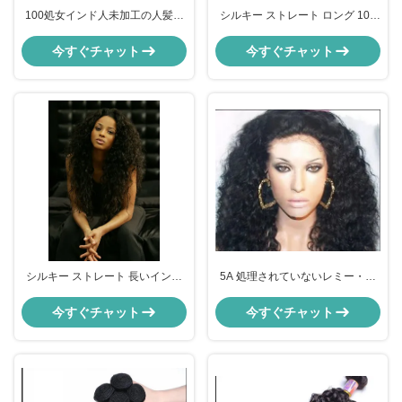
100処女インド人未加工の人髪の
シルキー ストレート ロング 100
拡張子 ボディ・ウェーブ 人髪の
インディアン 人毛拡張子 カスタ
タングル 無料OEM
マイズされた色でスリーク
今すぐチャット
今すぐチャット
シルキー ストレート 長いインド
5A 処理されていないレミー・イ
人 カローリー 人間の髪,タングル
ンディアン ヘアエクステンション
フリー 本物の髪
12'~ 32' 自然黒
今すぐチャット
今すぐチャット