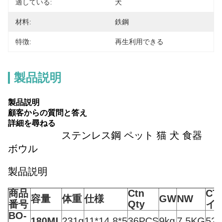
適している:
犬
材料:
鉄鋼
特徴:
再生利用できる
製品説明
製品説明
顧客からの質問と答え
詳細を尋ねる
ステンレス鋼 ペット 猫 犬 食器
ボウル
製品説明
商品
Ctn
CT
容量
体重
仕様
GW
NW
番号
Qty
イ
BO-
180ML
231g
11*14.8*5
36PCS
9kg
7.5KG
52*