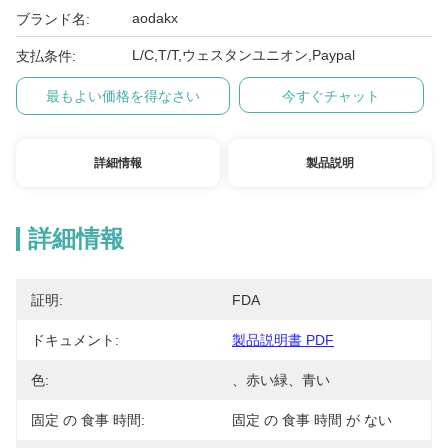
aodakx
ブランド名:
L/C,T/T,ウェスタンユニオン,Paypal
支払条件:
最もよい価格を得なさい
今すぐチャット
詳細情報
製品説明
詳細情報
証明:
FDA
ドキュメント:
製品説明書 PDF
色:
、赤い緑、青い
固定 の 食事 時間:
固定 の 食事 時間 が ない