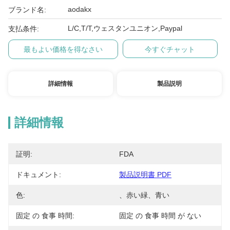
aodakx
ブランド名:
L/C,T/T,ウェスタンユニオン,Paypal
支払条件:
最もよい価格を得なさい
今すぐチャット
詳細情報
製品説明
詳細情報
証明:
FDA
ドキュメント:
製品説明書 PDF
色:
、赤い緑、青い
固定 の 食事 時間:
固定 の 食事 時間 が ない