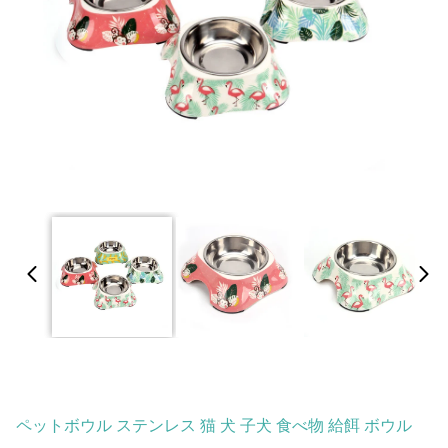
ペットボウル ステンレス 猫 犬 子犬 食べ物 給餌 ボウル