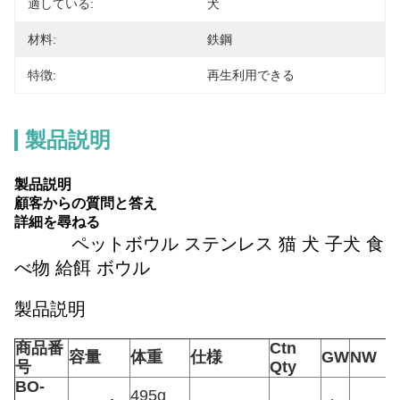
適している:
犬
材料:
鉄鋼
特徴:
再生利用できる
製品説明
製品説明
顧客からの質問と答え
詳細を尋ねる
ペットボウル ステンレス 猫 犬 子犬 食
べ物 給餌 ボウル
製品説明
商品番
Ctn
容量
体重
仕様
GW
NW
号
Qty
BO-
495g