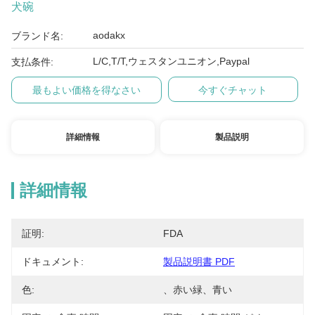
犬碗
aodakx
ブランド名:
L/C,T/T,ウェスタンユニオン,Paypal
支払条件:
最もよい価格を得なさい
今すぐチャット
詳細情報
製品説明
詳細情報
証明:
FDA
ドキュメント:
製品説明書 PDF
色:
、赤い緑、青い