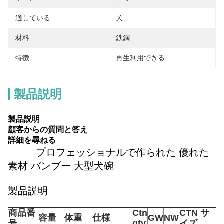
適している:
犬
材料:
鉄鋼
特徴:
再生利用できる
製品説明
製品説明
顧客からの質問と答え
詳細を尋ねる
プロフェッショナルで作られた 優れた
素材 バンブー 大型犬碗
製品説明
商品番
Ctn
CTN サ
容量
体重
仕様
GW
NW
号
qty
イズ