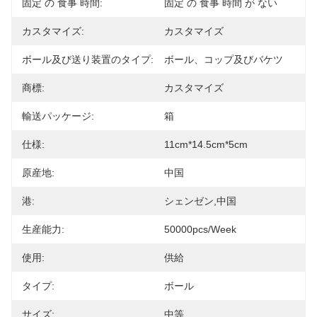
固定 の 食事 時間:
固定 の 食事 時間 が ない
カスタマイズ:
カスタマイズ
ボール及び送り装置のタイプ:
ボール、コップ及びバケツ
商標:
カスタマイズ
輸送パッケージ:
箱
仕様:
11cm*14.5cm*5cm
原産地:
中国
港:
シェンゼン,中国
生産能力:
50000pcs/Week
使用:
供給
タイプ:
ボール
サイズ:
中等