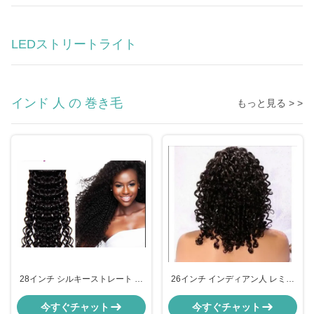
LEDストリートライト
インド 人 の 巻き毛
もっと見る > >
28インチ シルキーストレート イ
26インチ インディアン人 レミー
ンディアン・レミー・ヘアエクス
ヘア エクステンション シルキー
テンション
ストレートタングルフリー
今すぐチャット
今すぐチャット