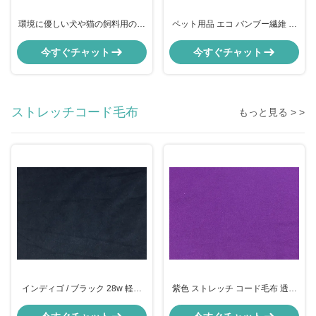
環境に優しい犬や猫の飼料用の竹
ペット用品 エコ バンブー繊維 丸
ペットボウル
いドッグボウル メーカー
今すぐチャット
今すぐチャット
ストレッチコード毛布
もっと見る > >
インディゴ / ブラック 28w 軽量
紫色 ストレッチ コード毛布 透気
コード毛布 98 コットン 2 スパン
布 / ドレス布
デックス布