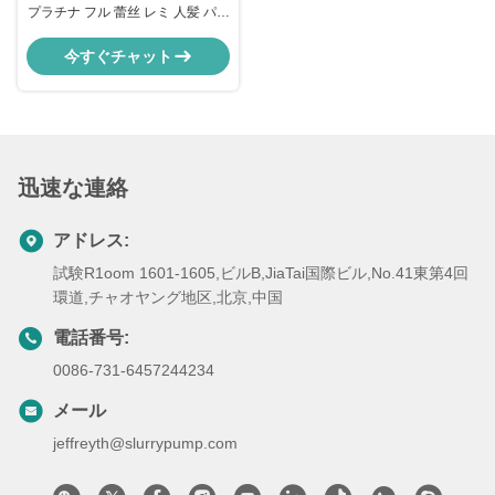
プラチナ フル 蕾丝 レミ 人髪 パー
ク 身体 波 皮質 30 インチ11
今すぐチャット
迅速な連絡
アドレス:
試験R1oom 1601-1605,ビルB,JiaTai国際ビル,No.41東第4回
環道,チャオヤング地区,北京,中国
電話番号:
0086-731-6457244234
メール
jeffreyth@slurrypump.com