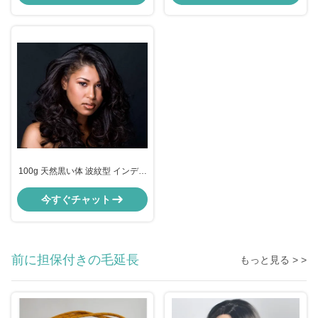
100g 天然黒い体 波紋型 インディ
アン カローリー 人間の髪 絡みな
い 5A
今すぐチャット
前に担保付きの毛延長
もっと見る > >