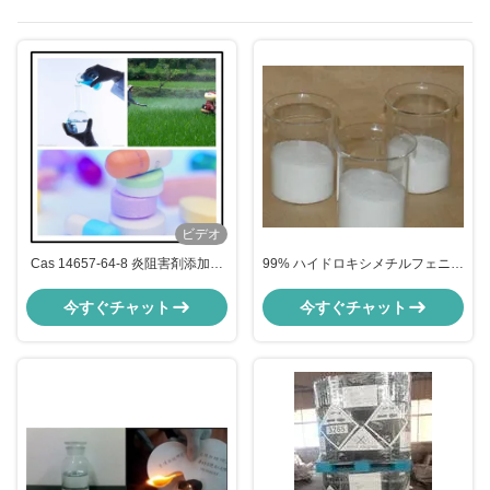
ビデオ
Cas 14657-64-8 炎阻害剤添加物
99% ハイドロキシメチルフェニル
72% 水素フェニルフォスフィニル
フォスフィン酸 炎阻害剤 加料 カ
プロパノ酸 L1111液体 0701v1
ス 61451-78-3, C7H9O3P
今すぐチャット
今すぐチャット