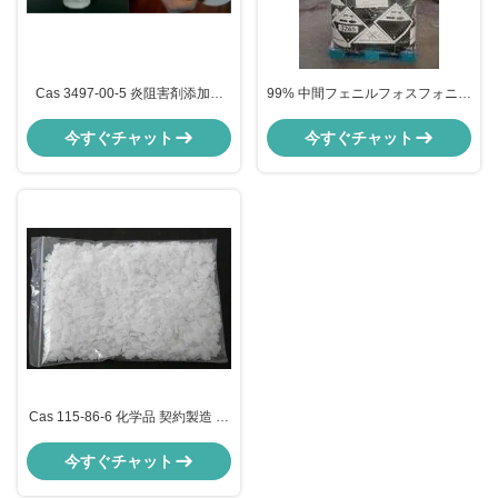
Cas 3497-00-5 炎阻害剤添加物
99% 中間フェニルフォスフォニク
98% Min フェニルチオ・フォスフ
二酸化塩化物 炎阻害添加物 CAS
ォニック・ディクロライド 中間物
824-72-6
今すぐチャット
今すぐチャット
Cas 115-86-6 化学品 契約製造 ト
リフェニル・フォスファート TPP
99% Min 炎阻害剤
今すぐチャット