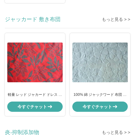
ジャッカード 敷き布団
もっと見る > >
軽量 レッド ジャカード ドレス 布
100% 綿 ジャックワード 布団 服
服 布 庭
装 内面 布
今すぐチャット
今すぐチャット
炎-抑制添加物
もっと見る > >