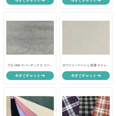
今すぐチャット
今すぐチャット
プロ 16w スパンデックス コード
ホワイト / ベージュ 快適 ストレッ
ローイ 布
チ コードローイ 織物 高級 着物 織
物
今すぐチャット
今すぐチャット