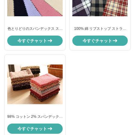
色とりどりのスパンデックス スト
100% 綿 リブストップ ストライ
レッチ コードウェロー 織物 6w
プ 21w ストレッチ コードローイ
8w 9w 11w
織物
今すぐチャット
今すぐチャット
98% コットン 2% スパンデックス
キャンディー フローラル コード
ローイ 織物
今すぐチャット