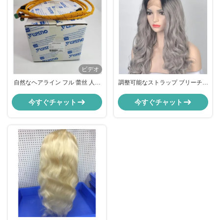
ビデオ
自然なヘアライン フル 蕾丝 人髪
調整可能なストラップ ブリーチノ
パージュ バング / 濡れ 波紋髪拡張
ット付き フルランス フロントプ
子 abc
リボンドヘアエクステンション
今すぐチャット
今すぐチャット